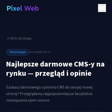
Wróć do bloga
Technologia
8 min
2026-05-13
Najlepsze darmowe CMS-y na
rynku — przegląd i opinie
Szukasz darmowego systemu CMS do swojej nowej
strony? Przeglądamy najpopularniejsze bezpłatne
rozwiązania open-source.