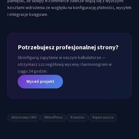
pamiętać, że sklepy e-commerce zawsze wiążą się z wyższymi
kosztami wdrożenia ze względu na konfigurację płatności, wysyłek
i integracje księgowe.
Potrzebujesz profesjonalnej strony?
Skonfiguruj zapytanie w naszym kalkulatorze —
otrzymasz szczegółową wycenę i harmonogram w
ciągu 24 godzin.
Wyceń projekt
#
darmowy CMS
#
WordPress
#
Joomla
#
open source