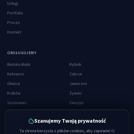
Usługi
Portfolio
Proces
Kontakt
OBSŁUGUJEMY
Bielsko-Biała
Rybnik
Katowice
Zabrze
Gliwice
Jaworzno
Kraków
Żywiec
Sosnowiec
Cieszyn
Częstochowa
Oświęcim
Szanujemy Twoją prywatność
Bytom
Wadowice
Ta strona korzysta z plików cookies, aby zapewnić Ci
Tychy
Opole