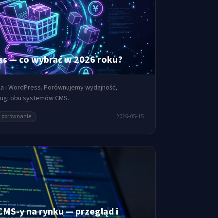
s — co wybrać w 2026 roku?
la i WordPress. Porównujemy wydajność,
ługi obu systemów CMS.
porównanie
2026-05-15
MS-y na rynku — przegląd i