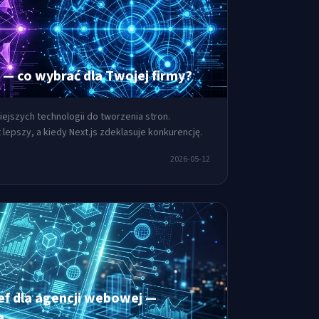
 — co wybrać dla Twojej firmy?
ejszych technologii do tworzenia stron.
lepszy, a kiedy Next.js zdeklasuje konkurencję.
2026-05-12
ef dla agencji webowej —
a