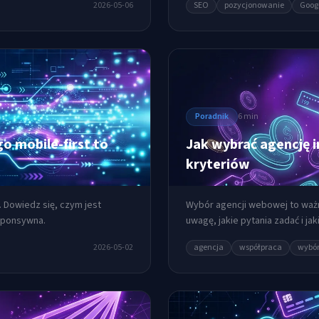
2026-05-06
SEO
pozycjonowanie
Goog
Poradnik
6 min
 mobile-first to
Jak wybrać agencję 
kryteriów
 Dowiedz się, czym jest
Wybór agencji webowej to waż
esponsywna.
uwagę, jakie pytania zadać i jak
2026-05-02
agencja
współpraca
wybó