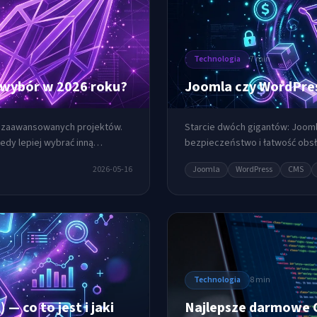
Technologia
7 min
 wybór w 2026 roku?
Joomla czy WordPres
la zaawansowanych projektów.
Starcie dwóch gigantów: Joom
edy lepiej wybrać inną
bezpieczeństwo i łatwość obs
2026-05-16
Joomla
WordPress
CMS
Technologia
8 min
— co to jest i jaki
Najlepsze darmowe C