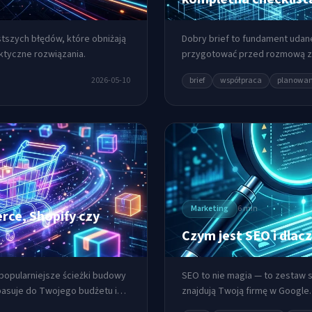
stszych błędów, które obniżają
Dobry brief to fundament udane
ktyczne rozwiązania.
przygotować przed rozmową z 
zaoszczędzić czas.
2026-05-10
brief
współpraca
planowan
Marketing
6 min
ce, Shopify czy
Czym jest SEO i dlac
popularniejsze ścieżki budowy
SEO to nie magia — to zestaw s
pasuje do Twojego budżetu i
znajdują Twoją firmę w Google