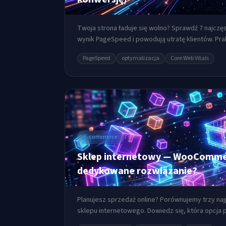
Twoja strona ładuje się wolno? Sprawdź 7 najczę
wynik PageSpeed i powodują utratę klientów. Pra
PageSpeed
optymalizacja
Core Web Vitals
E-commerce
7 min
Sklep internetowy — WooCommer
dedykowane rozwiązanie?
Planujesz sprzedaż online? Porównujemy trzy naj
sklepu internetowego. Dowiedz się, która opcja 
skali.