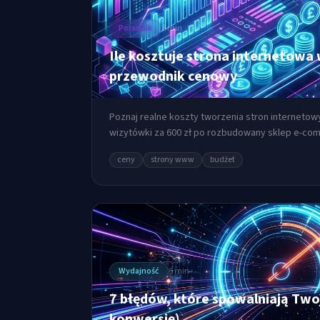
Poradnik
8 min
Ile kosztuje strona internetow
przewodnik cenowy
Poznaj realne koszty tworzenia stron internetow
wizytówki za 600 zł po rozbudowany sklep e-co
uwagę przy wycenie.
ceny
strony www
budżet
Wydajność
6 min
7 błędów, które spowalniają Twoją
konwersję)