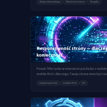
sklep internetowy
WooCommerce
Shopify
Design
5 min
Responsywność strony — dlaczego
konieczność
Ponad 70% ruchu w internecie pochodzi z mobile.
mobile-first i dlaczego Twoja strona musi być r
responsywność
mobile-first
UX