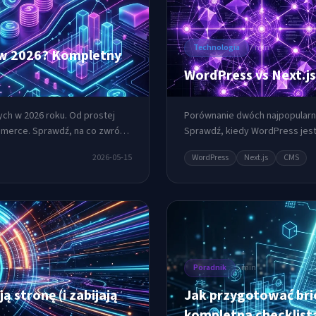
Technologia
7 min
a w 2026? Kompletny
WordPress vs Next.js
ych w 2026 roku. Od prostej
Porównanie dwóch najpopularni
mmerce. Sprawdź, na co zwrócić
Sprawdź, kiedy WordPress jest 
2026-05-15
WordPress
Next.js
CMS
Poradnik
5 min
 stronę (i zabijają
Jak przygotować bri
kompletna checklist