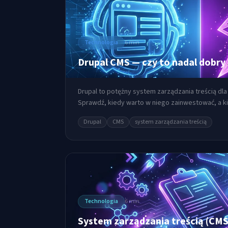
Technologia
6 min
Drupal CMS — czy to nadal dobry
Drupal to potężny system zarządzania treścią d
Sprawdź, kiedy warto w niego zainwestować, a ki
platformę.
Drupal
CMS
system zarządzania treścią
Technologia
6 min
System zarządzania treścią (CMS) 