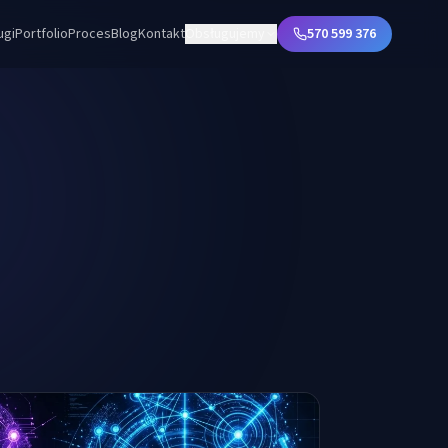
ugi
Portfolio
Proces
Blog
Kontakt
Obsługujemy
570 599 376