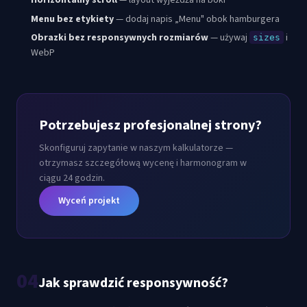
Horizontalny scroll
— layout wyjeżdża na boki
Menu bez etykiety
— dodaj napis „Menu" obok hamburgera
Obrazki bez responsywnych rozmiarów
— używaj
i
sizes
WebP
Potrzebujesz profesjonalnej strony?
Skonfiguruj zapytanie w naszym kalkulatorze —
otrzymasz szczegółową wycenę i harmonogram w
ciągu 24 godzin.
Wyceń projekt
04
Jak sprawdzić responsywność?