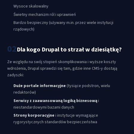
Wysoce skalowalny
Świetny mechanizm ról i uprawnień
Bardzo bezpieczny (używany m.in. przez wiele instytucji
rządowych)
02
Dla kogo Drupal to strzał w dziesiątkę?
Ze względu na swój stopień skomplikowania i wyższe koszty
wdrożenia, Drupal sprawdzi się tam, gdzie inne CMS-y dostają
zadyszki:
Duże portale informacyjne
(tysiące podstron, wielu
redaktorów)
Serwisy z zaawansowaną logiką biznesową
i
niestandardowymi bazami danych
Strony korporacyjne
i instytucje wymagające
rygorystycznych standardów bezpieczeństwa